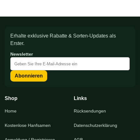
Erhalte exklusive Rabatte & Sorten-Updates als
Erster.
Newsletter
Melden
Sie
sich
Abonnieren
für
unseren
Newsletter
an:
Shop
Links
Home
Rücksendungen
Kostenlose Hanfsamen
Datenschutzerklärung
Anmeldung / Registrieren
AGB