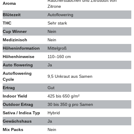
Räucherstäbchen und Zitrusduft von
Aroma
Zitrone
Blütezeit
Autoflowering
THC
Sehr stark
Cup Winner
Nein
Medizinisch
Nein
Höheninformation
Mittelgroß
Höhenhinweise
110–160 cm
Auto flowering
Ja
Autoflowering
9,5 Unkraut aus Samen
Cycle
Ertrag
Gut
Indoor Yield
425 bis 650 g/m²
Outdoor Ertrag
30 bis 350 g pro Samen
Sativa / Indica Typ
Hybrid
Gewächshaus
Ja
Mix Packs
Nein