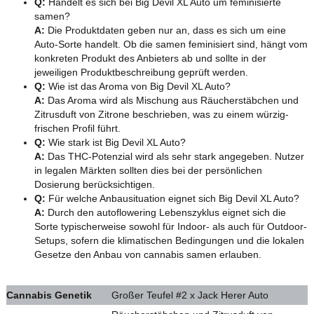
Q:
Handelt es sich bei Big Devil XL Auto um feminisierte
samen?
A:
Die Produktdaten geben nur an, dass es sich um eine
Auto-Sorte handelt. Ob die samen feminisiert sind, hängt vom
konkreten Produkt des Anbieters ab und sollte in der
jeweiligen Produktbeschreibung geprüft werden.
Q:
Wie ist das Aroma von Big Devil XL Auto?
A:
Das Aroma wird als Mischung aus Räucherstäbchen und
Zitrusduft von Zitrone beschrieben, was zu einem würzig-
frischen Profil führt.
Q:
Wie stark ist Big Devil XL Auto?
A:
Das THC-Potenzial wird als sehr stark angegeben. Nutzer
in legalen Märkten sollten dies bei der persönlichen
Dosierung berücksichtigen.
Q:
Für welche Anbausituation eignet sich Big Devil XL Auto?
A:
Durch den autoflowering Lebenszyklus eignet sich die
Sorte typischerweise sowohl für Indoor- als auch für Outdoor-
Setups, sofern die klimatischen Bedingungen und die lokalen
Gesetze den Anbau von cannabis samen erlauben.
Cannabis Genetik
Großer Teufel #2 x Jack Herer Auto