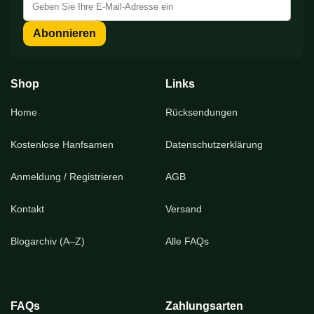
Sie
sich
Abonnieren
für
unseren
Newsletter
an:
Shop
Links
Home
Rücksendungen
Kostenlose Hanfsamen
Datenschutzerklärung
Anmeldung / Registrieren
AGB
Kontakt
Versand
Blogarchiv (A–Z)
Alle FAQs
FAQs
Zahlungsarten