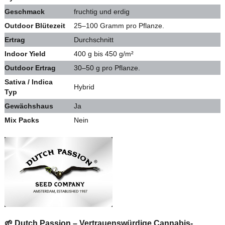
Geschmack
fruchtig und erdig
Outdoor Blütezeit
25–100 Gramm pro Pflanze.
Ertrag
Durchschnitt
Indoor Yield
400 g bis 450 g/m²
Outdoor Ertrag
30–50 g pro Pflanze.
Sativa / Indica
Hybrid
Typ
Gewächshaus
Ja
Mix Packs
Nein
🌱 Dutch Passion – Vertrauenswürdige Cannabis-