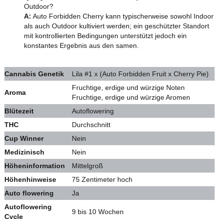
Outdoor?
A:
Auto Forbidden Cherry kann typischerweise sowohl Indoor
als auch Outdoor kultiviert werden; ein geschützter Standort
mit kontrollierten Bedingungen unterstützt jedoch ein
konstantes Ergebnis aus den samen.
Cannabis Genetik
Lila #1 x (Auto Forbidden Fruit x Cherry Pie)
Fruchtige, erdige und würzige Noten
Aroma
Fruchtige, erdige und würzige Aromen
Blütezeit
Autoflowering
THC
Durchschnitt
Cup Winner
Nein
Medizinisch
Nein
Höheninformation
Mittelgroß
Höhenhinweise
75 Zentimeter hoch
Auto flowering
Ja
Autoflowering
9 bis 10 Wochen
Cycle