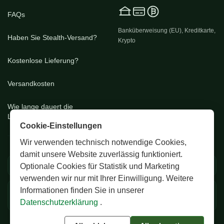
FAQs
Banküberweisung (EU), Kreditkarte,
Haben Sie Stealth-Versand?
Krypto
Kostenlose Lieferung?
Versandkosten
Wie lange dauert die
Lieferung?
Cookie-Einstellungen
Wir verwenden technisch notwendige Cookies,
damit unsere Website zuverlässig funktioniert.
🚚 EU & CH Versand
🔒 Diskrete Verpackung
Optionale Cookies für Statistik und Marketing
verwenden wir nur mit Ihrer Einwilligung. Weitere
Informationen finden Sie in unserer
✅ Zertifizierte Premium
💬 24/7 Support
Samen
Datenschutzerklärung
.