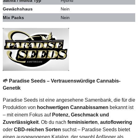
Sativa / Indica Typ
Hybrid
Gewächshaus
Nein
Mix Packs
Nein
🌱 Paradise Seeds – Vertrauenswürdige Cannabis-
Genetik
Paradise Seeds ist eine angesehene Samenbank, die für die
Produktion von
hochwertigen Cannabissamen
bekannt ist
– mit einem Fokus auf
Potenz, Geschmack und
Zuverlässigkeit
. Ob du nach
feminisierten
,
autoflowering
oder
CBD-reichen Sorten
suchst – Paradise Seeds bietet
einen ausgewogenen Katalog, der sowohl Anfänger als