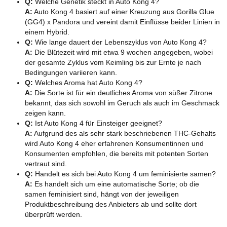
Q:
Welche Genetik steckt in Auto Kong 4?
A:
Auto Kong 4 basiert auf einer Kreuzung aus Gorilla Glue
(GG4) x Pandora und vereint damit Einflüsse beider Linien in
einem Hybrid.
Q:
Wie lange dauert der Lebenszyklus von Auto Kong 4?
A:
Die Blütezeit wird mit etwa 9 wochen angegeben, wobei
der gesamte Zyklus vom Keimling bis zur Ernte je nach
Bedingungen variieren kann.
Q:
Welches Aroma hat Auto Kong 4?
A:
Die Sorte ist für ein deutliches Aroma von süßer Zitrone
bekannt, das sich sowohl im Geruch als auch im Geschmack
zeigen kann.
Q:
Ist Auto Kong 4 für Einsteiger geeignet?
A:
Aufgrund des als sehr stark beschriebenen THC-Gehalts
wird Auto Kong 4 eher erfahrenen Konsumentinnen und
Konsumenten empfohlen, die bereits mit potenten Sorten
vertraut sind.
Q:
Handelt es sich bei Auto Kong 4 um feminisierte samen?
A:
Es handelt sich um eine automatische Sorte; ob die
samen feminisiert sind, hängt von der jeweiligen
Produktbeschreibung des Anbieters ab und sollte dort
überprüft werden.