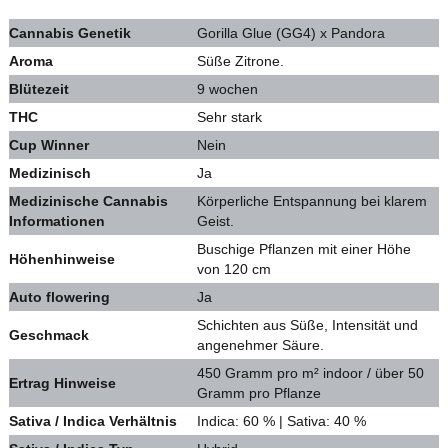
Cannabis Genetik
Gorilla Glue (GG4) x Pandora
Aroma
Süße Zitrone.
Blütezeit
9 wochen
THC
Sehr stark
Cup Winner
Nein
Medizinisch
Ja
Medizinische Cannabis
Körperliche Entspannung bei klarem
Informationen
Geist.
Buschige Pflanzen mit einer Höhe
Höhenhinweise
von 120 cm
Auto flowering
Ja
Schichten aus Süße, Intensität und
Geschmack
angenehmer Säure.
450 Gramm pro m² indoor / über 50
Ertrag Hinweise
Gramm pro Pflanze
Sativa / Indica Verhältnis
Indica: 60 % | Sativa: 40 %