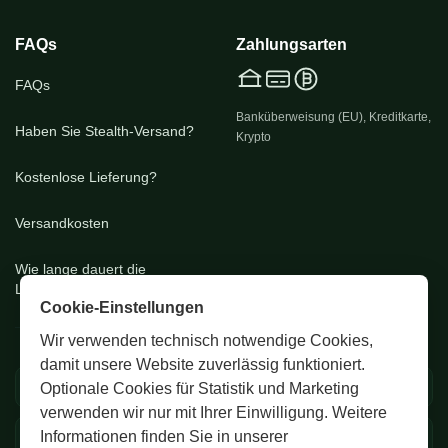
FAQs
Zahlungsarten
FAQs
Banküberweisung (EU), Kreditkarte,
Haben Sie Stealth-Versand?
Krypto
Kostenlose Lieferung?
Versandkosten
Wie lange dauert die
Lieferung?
Cookie-Einstellungen
Wir verwenden technisch notwendige Cookies,
damit unsere Website zuverlässig funktioniert.
🚚 EU & CH Versand
🔒 Diskrete Verpackung
Optionale Cookies für Statistik und Marketing
verwenden wir nur mit Ihrer Einwilligung. Weitere
Informationen finden Sie in unserer
✅ Zertifizierte Premium
💬 24/7 Support