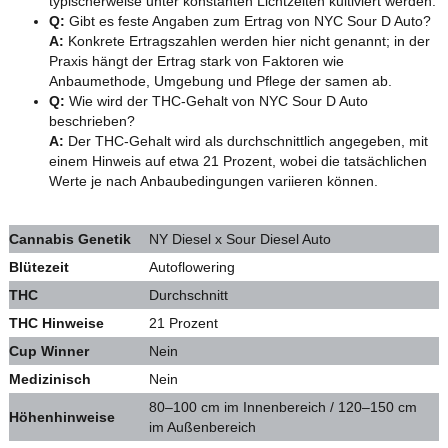
typischerweise unter konstanten Lichtzeiten kultiviert werden.
Q:
Gibt es feste Angaben zum Ertrag von NYC Sour D Auto?
A:
Konkrete Ertragszahlen werden hier nicht genannt; in der
Praxis hängt der Ertrag stark von Faktoren wie
Anbaumethode, Umgebung und Pflege der samen ab.
Q:
Wie wird der THC-Gehalt von NYC Sour D Auto
beschrieben?
A:
Der THC-Gehalt wird als durchschnittlich angegeben, mit
einem Hinweis auf etwa 21 Prozent, wobei die tatsächlichen
Werte je nach Anbaubedingungen variieren können.
Cannabis Genetik
NY Diesel x Sour Diesel Auto
Blütezeit
Autoflowering
THC
Durchschnitt
THC Hinweise
21 Prozent
Cup Winner
Nein
Medizinisch
Nein
80–100 cm im Innenbereich / 120–150 cm
Höhenhinweise
im Außenbereich