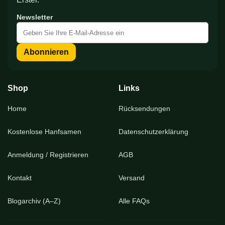
Newsletter
Melden
Sie
sich
Abonnieren
für
unseren
Newsletter
an:
Shop
Links
Home
Rücksendungen
Kostenlose Hanfsamen
Datenschutzerklärung
Anmeldung / Registrieren
AGB
Kontakt
Versand
Blogarchiv (A–Z)
Alle FAQs