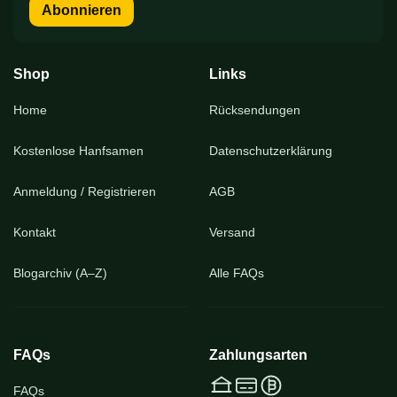
sich
Abonnieren
für
unseren
Newsletter
an:
Shop
Links
Home
Rücksendungen
Kostenlose Hanfsamen
Datenschutzerklärung
Anmeldung / Registrieren
AGB
Kontakt
Versand
Blogarchiv (A–Z)
Alle FAQs
FAQs
Zahlungsarten
FAQs