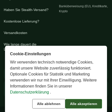
Banküberweisung (EU), Kreditkarte,
Haben Sie Stealth-Versand?
Krypto
Kostenlose Lieferung?
Versandkosten
Wie lange dauert die
Lieferung?
Cookie-Einstellungen
Wir verwenden technisch notwendige Cookies,
damit unsere Website zuverlässig funktioniert.
🚚 EU & CH Versand
🔒 Diskrete Verpackung
Optionale Cookies für Statistik und Marketing
verwenden wir nur mit Ihrer Einwilligung. Weitere
Informationen finden Sie in unserer
✅ Zertifizierte Premium
💬 24/7 Support
Samen
Datenschutzerklärung
.
Alle ablehnen
Alle akzeptieren