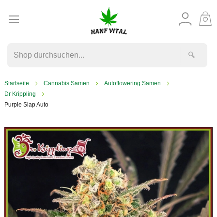
M
W
🔍
Startseite
Cannabis Samen
Autoflowering Samen
Dr Krippling
Purple Slap Auto