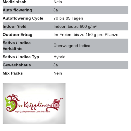
Medizinisch
Nein
Auto flowering
Ja
Autoflowering Cycle
70 bis 85 Tagen
Indoor Yield
Indoor: bis zu 600 g/m²
Outdoor Ertrag
Im Freien: bis zu 150 g pro Pflanze.
Sativa / Indica
Überwiegend Indica
Verhältnis
Sativa / Indica Typ
Hybrid
Gewächshaus
Ja
Mix Packs
Nein