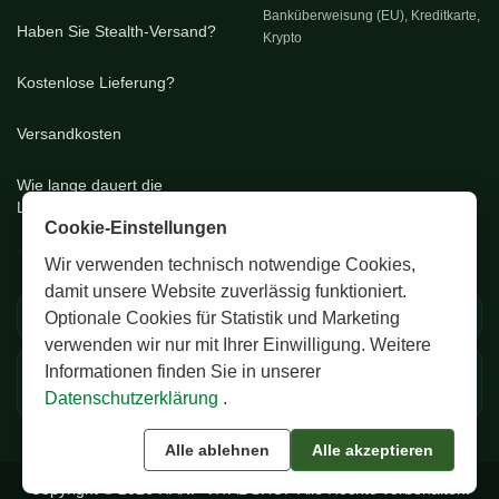
Banküberweisung (EU), Kreditkarte,
Haben Sie Stealth-Versand?
Krypto
Kostenlose Lieferung?
Versandkosten
Wie lange dauert die
Lieferung?
Cookie-Einstellungen
Wir verwenden technisch notwendige Cookies,
damit unsere Website zuverlässig funktioniert.
🚚 EU & CH Versand
🔒 Diskrete Verpackung
Optionale Cookies für Statistik und Marketing
verwenden wir nur mit Ihrer Einwilligung. Weitere
Informationen finden Sie in unserer
✅ Zertifizierte Premium
💬 24/7 Support
Samen
Datenschutzerklärung
.
Alle ablehnen
Alle akzeptieren
Copyright © 2026 HANF VITAL SHOP Alle Rechte vorbehalten.