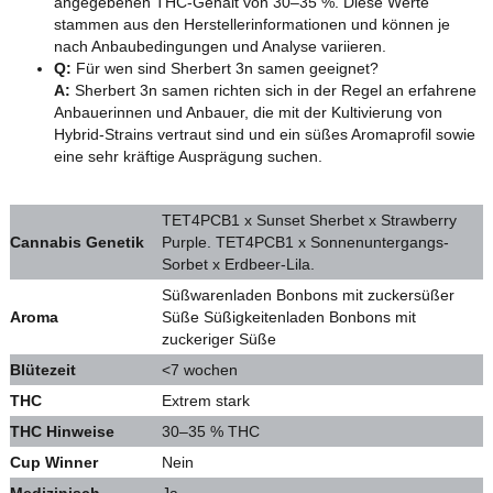
angegebenen THC-Gehalt von 30–35 %. Diese Werte
stammen aus den Herstellerinformationen und können je
nach Anbaubedingungen und Analyse variieren.
Q:
Für wen sind Sherbert 3n samen geeignet?
A:
Sherbert 3n samen richten sich in der Regel an erfahrene
Anbauerinnen und Anbauer, die mit der Kultivierung von
Hybrid-Strains vertraut sind und ein süßes Aromaprofil sowie
eine sehr kräftige Ausprägung suchen.
TET4PCB1 x Sunset Sherbet x Strawberry
Cannabis Genetik
Purple. TET4PCB1 x Sonnenuntergangs-
Sorbet x Erdbeer-Lila.
Süßwarenladen Bonbons mit zuckersüßer
Aroma
Süße Süßigkeitenladen Bonbons mit
zuckeriger Süße
Blütezeit
<7 wochen
THC
Extrem stark
THC Hinweise
30–35 % THC
Cup Winner
Nein
Medizinisch
Ja