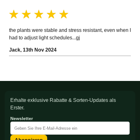
100%
the plants were stable and stress resistant, even when I
had to adjust light schedules...gj
Jack, 13th Nov 2024
Erhalte exklusive Rabatte & Sorten-Updates als
Erster.
Newsletter
Melden
Sie
sich