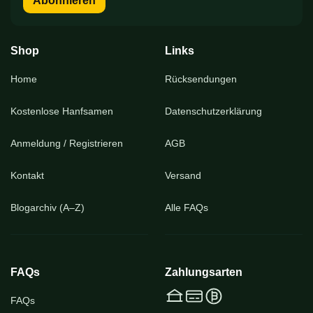
Abonnieren
für
unseren
Newsletter
an:
Shop
Links
Home
Rücksendungen
Kostenlose Hanfsamen
Datenschutzerklärung
Anmeldung / Registrieren
AGB
Kontakt
Versand
Blogarchiv (A–Z)
Alle FAQs
FAQs
Zahlungsarten
FAQs