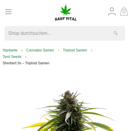
M
W
🔍
Startseite
Cannabis Samen
Triploid Samen
Tyrol Seeds
Sherbert 3n – Triploid Samen