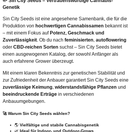
🌱 Sin City Seeds – Vertrauenswürdige Cannabis-
Genetik
Sin City Seeds ist eine angesehene Samenbank, die für die
Produktion von
hochwertigen Cannabissamen
bekannt ist
– mit einem Fokus auf
Potenz, Geschmack und
Zuverlässigkeit
. Ob du nach
feminisierten
,
autoflowering
oder
CBD-reichen Sorten
suchst – Sin City Seeds bietet
einen ausgewogenen Katalog, der sowohl Anfänger als
auch erfahrene Grower überzeugt.
Mit einem klaren Bekenntnis zur genetischen Stabilität und
zur Zufriedenheit der Anbauer garantiert Sin City Seeds eine
zuverlässige Keimung
,
widerstandsfähige Pflanzen
und
beeindruckende Erträge
in verschiedenen
Anbauumgebungen.
🚀 Warum Sin City Seeds wählen?
🌎
Vielfältige und stabile Cannabisgenetik
🌿
Ideal für Indoor- und Outdoor-Grows