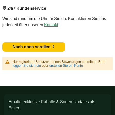
💬
24/7 Kundenservice
Wir sind rund um die Uhr für Sie da. Kontaktieren Sie uns
jederzeit über unseren
Kontakt
.
Nach oben scrollen ⇪
Nur registrierte Benutzer können Bewertungen schreiben. Bitte
loggen Sie sich ein
oder
erstellen Sie ein Konto
Erhalte exklusive Rabatte & Sorten-Updates als
Erster.