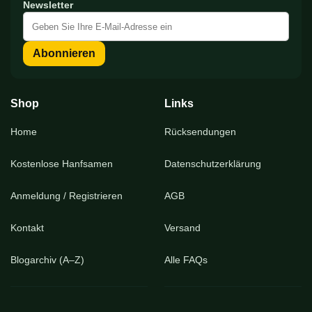
Newsletter
Melden
Sie
sich
Abonnieren
für
unseren
Newsletter
an:
Shop
Links
Home
Rücksendungen
Kostenlose Hanfsamen
Datenschutzerklärung
Anmeldung / Registrieren
AGB
Kontakt
Versand
Blogarchiv (A–Z)
Alle FAQs