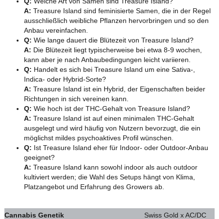
Q:
Welche Art von Samen sind Treasure Island?
A:
Treasure Island sind feminisierte Samen, die in der Regel
ausschließlich weibliche Pflanzen hervorbringen und so den
Anbau vereinfachen.
Q:
Wie lange dauert die Blütezeit von Treasure Island?
A:
Die Blütezeit liegt typischerweise bei etwa 8-9 wochen,
kann aber je nach Anbaubedingungen leicht variieren.
Q:
Handelt es sich bei Treasure Island um eine Sativa-,
Indica- oder Hybrid-Sorte?
A:
Treasure Island ist ein Hybrid, der Eigenschaften beider
Richtungen in sich vereinen kann.
Q:
Wie hoch ist der THC-Gehalt von Treasure Island?
A:
Treasure Island ist auf einen minimalen THC-Gehalt
ausgelegt und wird häufig von Nutzern bevorzugt, die ein
möglichst mildes psychoaktives Profil wünschen.
Q:
Ist Treasure Island eher für Indoor- oder Outdoor-Anbau
geeignet?
A:
Treasure Island kann sowohl indoor als auch outdoor
kultiviert werden; die Wahl des Setups hängt von Klima,
Platzangebot und Erfahrung des Growers ab.
Cannabis Genetik
Swiss Gold x AC/DC