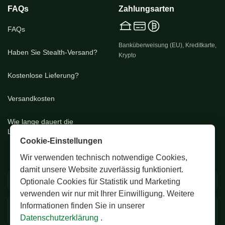
FAQs
Zahlungsarten
FAQs
Banküberweisung (EU), Kreditkarte,
Haben Sie Stealth-Versand?
Krypto
Kostenlose Lieferung?
Versandkosten
Wie lange dauert die
Lieferung?
Cookie-Einstellungen
Wir verwenden technisch notwendige Cookies,
damit unsere Website zuverlässig funktioniert.
🚚 EU & CH Versand
🔒 Diskrete Verpackung
Optionale Cookies für Statistik und Marketing
verwenden wir nur mit Ihrer Einwilligung. Weitere
Informationen finden Sie in unserer
✅ Zertifizierte Premium
💬 24/7 Support
Samen
Datenschutzerklärung
.