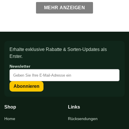
MEHR ANZEIGEN
Erhalte exklusive Rabatte & Sorten-Updates als
Erster.
Newsletter
Melden
Sie
sich
Abonnieren
für
unseren
Newsletter
an:
Shop
Links
Home
Rücksendungen