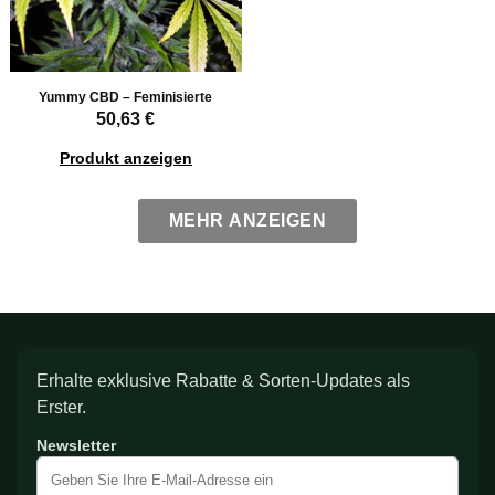
Yummy CBD – Feminisierte
50,63 €
Produkt anzeigen
MEHR ANZEIGEN
Erhalte exklusive Rabatte & Sorten-Updates als
Erster.
Newsletter
Melden
Sie