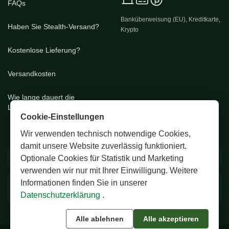
FAQs
Banküberweisung (EU), Kreditkarte,
Haben Sie Stealth-Versand?
Krypto
Kostenlose Lieferung?
Versandkosten
Wie lange dauert die
Lieferung?
Cookie-Einstellungen
Wir verwenden technisch notwendige Cookies,
damit unsere Website zuverlässig funktioniert.
🚚 EU & CH Versand
🔒 Diskrete Verpackung
Optionale Cookies für Statistik und Marketing
verwenden wir nur mit Ihrer Einwilligung. Weitere
Informationen finden Sie in unserer
✅ Zertifizierte Premium
💬 24/7 Support
Samen
Datenschutzerklärung
.
Alle ablehnen
Alle akzeptieren