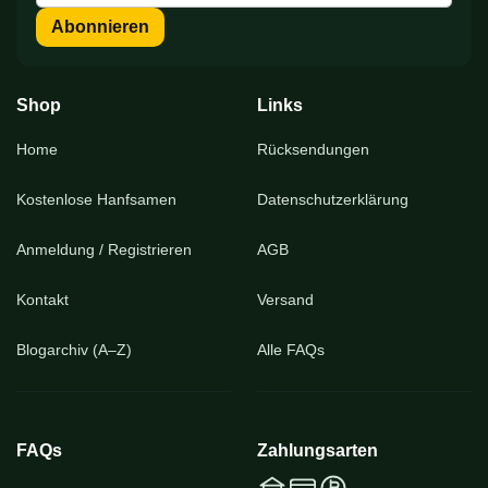
sich
Abonnieren
für
unseren
Newsletter
an:
Shop
Links
Home
Rücksendungen
Kostenlose Hanfsamen
Datenschutzerklärung
Anmeldung / Registrieren
AGB
Kontakt
Versand
Blogarchiv (A–Z)
Alle FAQs
FAQs
Zahlungsarten