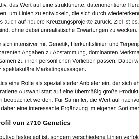
ktiv, das Wert auf eine strukturierte, datenorientierte He
zen, um Linien zu entwickeln, die sich durch wiedererke
 auch auf neuere Kreuzungsprojekte zurück. Ziel ist es,
sind, ohne dabei unrealistische Erwartungen zu wecken.
e sich intensiver mit Genetik, Herkunftslinien und Terpen
ansparenten Angaben zu Abstammung, dominanten Merkm
amen zu ihren persönlichen Vorlieben passen. Dabei wi
er spektakuläre Marketingaussagen.
eine Rolle als spezialisierter Anbieter ein, der sich ehe
atierte Auswahl statt auf eine übermäßig große Produktp
n beobachtet werden. Für Sammler, die Wert auf nachvol
daher eine interessante Ergänzung im eigenen Sortiment
ofil von z710 Genetics
uttyp festgelegt ist, sondern verschiedene Linien verfolg