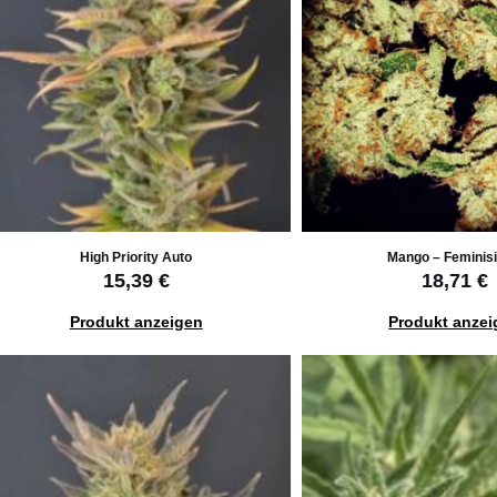
High Priority Auto
Mango – Feminisi
15,39 €
18,71 €
Produkt anzeigen
Produkt anzei