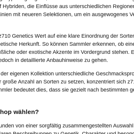
f Hybriden, die Einflüsse aus unterschiedlichen Regione
nien mit neueren Selektionen, um ein ausgewogenes Verh
710 Genetics Wert auf eine klare Einordnung der Sorte
tische Herkunft. So können Sammler erkennen, ob eine 
süßliche oder exotische Akzente im Vordergrund stehen.
doch in detaillierte Anbauhinweise zu gehen.
b der eigenen Kollektion unterschiedliche Geschmackspro
ehr große Anzahl an Sorten zu setzen, konzentriert sich z
mmler bedeutet dies, dass sie gezielt nach bestimmten
Shop wählen?
 Kunden von einer sorgfältig zusammengestellten Auswa
t klaren Beschreibungen zu Genetik, Charakter und beso