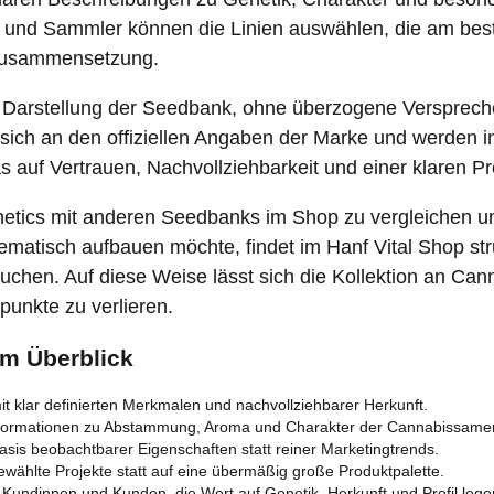
, und Sammler können die Linien auswählen, die am best
r Zusammensetzung.
he Darstellung der Seedbank, ohne überzogene Versprech
n sich an den offiziellen Angaben der Marke und werden
das auf Vertrauen, Nachvollziehbarkeit und einer klaren 
Genetics mit anderen Seedbanks im Shop zu vergleichen un
tisch aufbauen möchte, findet im Hanf Vital Shop struk
chen. Auf diese Weise lässt sich die Kollektion an Can
unkte zu verlieren.
m Überblick
it klar definierten Merkmalen und nachvollziehbarer Herkunft.
formationen zu Abstammung, Aroma und Charakter der Cannabissame
asis beobachtbarer Eigenschaften statt reiner Marketingtrends.
wählte Projekte statt auf eine übermäßig große Produktpalette.
 Kundinnen und Kunden, die Wert auf Genetik, Herkunft und Profil lege