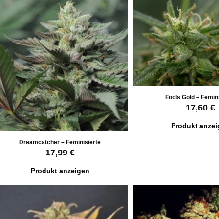
Fools Gold – Femini
17,60 €
Produkt anzei
Dreamcatcher – Feminisierte
17,99 €
Produkt anzeigen