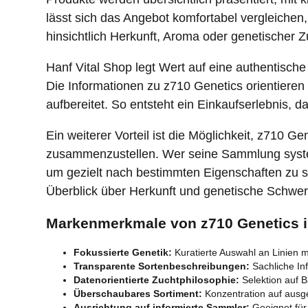
lässt sich das Angebot komfortabel vergleichen
hinsichtlich Herkunft, Aroma oder genetische
Hanf Vital Shop legt Wert auf eine authentisc
Die Informationen zu z710 Genetics orientiere
aufbereitet. So entsteht ein Einkaufserlebnis, 
Ein weiterer Vorteil ist die Möglichkeit, z710 
zusammenzustellen. Wer seine Sammlung systema
um gezielt nach bestimmten Eigenschaften zu su
Überblick über Herkunft und genetische Schwerp
Markenmerkmale von z710 Genetics i
Fokussierte Genetik:
Kuratierte Auswahl an Linien m
Transparente Sortenbeschreibungen:
Sachliche In
Datenorientierte Zuchtphilosophie:
Selektion auf B
Überschaubares Sortiment:
Konzentration auf ausge
Ausrichtung auf informierte Sammler:
Geeignet für