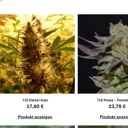
710 Diesel Auto
710 Purps – Femini
17,60 €
23,78 €
Produkt anzeigen
Produkt anzei