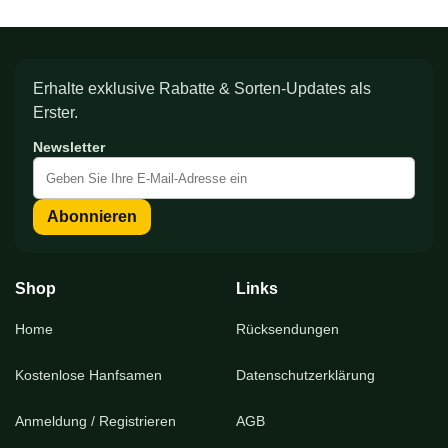
Erhalte exklusive Rabatte & Sorten-Updates als
Erster.
Newsletter
Melden
Sie
sich
Abonnieren
für
unseren
Newsletter
an:
Shop
Links
Home
Rücksendungen
Kostenlose Hanfsamen
Datenschutzerklärung
Anmeldung / Registrieren
AGB